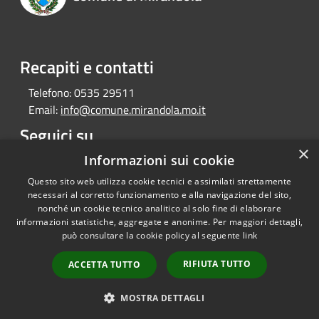
Recapiti e contatti
Telefono:
0535 29511
Email:
info@comune.mirandola.mo.it
Seguici su
×
Facebook
Youtube
Informazioni sui cookie
Instagram
Telegram
Questo sito web utilizza cookie tecnici e assimilati strettamente
necessari al corretto funzionamento e alla navigazione del sito,
nonché un cookie tecnico analitico al solo fine di elaborare
informazioni statistiche, aggregate e anonime. Per maggiori dettagli,
RSS
Copyright © 2026 • Comune di
può consultare la cookie policy al seguente
link
Accessibilità
Mirandola • Powered by
Privacy
Municipium
Accesso
•
RIFIUTA TUTTO
ACCETTA TUTTO
Cookie
redazione
Mappa del sito
MOSTRA DETTAGLI