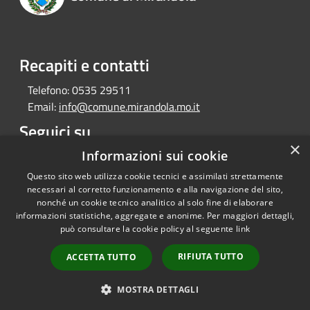
Recapiti e contatti
Telefono:
0535 29511
Email:
info@comune.mirandola.mo.it
Seguici su
×
Facebook
Youtube
Informazioni sui cookie
Instagram
Telegram
Questo sito web utilizza cookie tecnici e assimilati strettamente
necessari al corretto funzionamento e alla navigazione del sito,
nonché un cookie tecnico analitico al solo fine di elaborare
informazioni statistiche, aggregate e anonime. Per maggiori dettagli,
RSS
Copyright © 2026 • Comune di
può consultare la cookie policy al seguente
link
Accessibilità
Mirandola • Powered by
Privacy
Municipium
Accesso
•
RIFIUTA TUTTO
ACCETTA TUTTO
Cookie
redazione
Mappa del sito
MOSTRA DETTAGLI